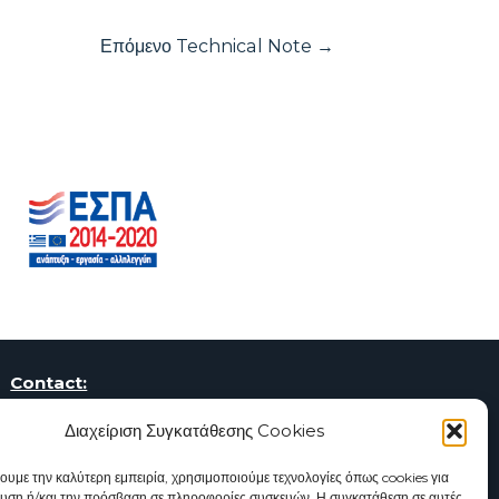
Επόμενο Technical Note
→
Contact:
Knowledge and Innovation Community
Διαχείριση Συγκατάθεσης Cookies
Piraeus Municipality
107 Deligiorgi & Tsamadou Str.
χουμε την καλύτερη εμπειρία, χρησιμοποιούμε τεχνολογίες όπως cookies για
υση ή/και την πρόσβαση σε πληροφορίες συσκευών. Η συγκατάθεση σε αυτές