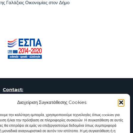
 της Γαλάζιας Οικονομίας στον Δήμο
Contact:
Knowledge and Innovation Community
Διαχείριση Συγκατάθεσης Cookies
Piraeus Municipality
107 Deligiorgi & Tsamadou Str.
χουμε την καλύτερη εμπειρία, χρησιμοποιούμε τεχνολογίες όπως cookies για
υση ή/και την πρόσβαση σε πληροφορίες συσκευών. Η συγκατάθεση σε αυτές
18534, Piraeus
γίες θα επιτρέψει σε εμάς να επεξεργαστούμε δεδομένα όπως συμπεριφορά
Tel.
2104142490
ή μοναδικά αναγνωριστικά σε αυτόν τον ιστότοπο. Η μη συγκατάθεση ή η