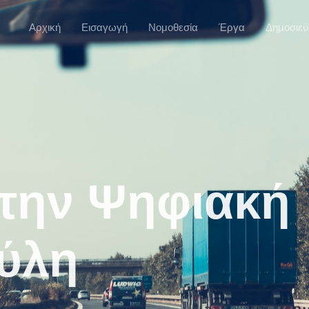
Αρχική
Εισαγωγή
Νομοθεσία
Έργα
Δημοσιεύ
 την Ψηφιακή
ύλη