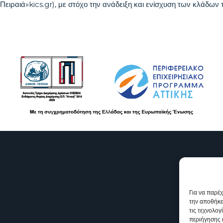
 Πειραιά»
kics.gr
), με στόχο την ανάδειξη και ενίσχυση των κλάδων
Για να παρέ
την αποθήκε
τις τεχνολο
περιήγησης 